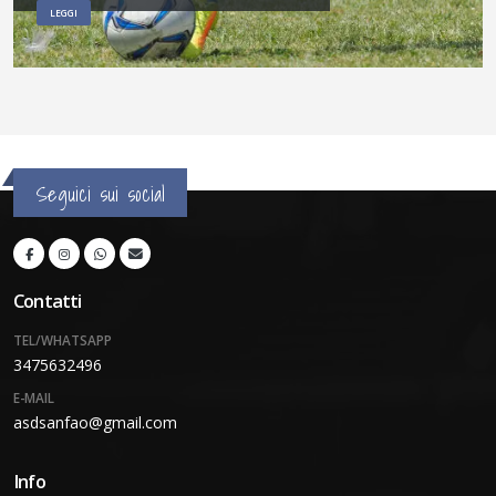
LEGGI
Seguici sui social
Contatti
TEL/WHATSAPP
3475632496
E-MAIL
asdsanfao@gmail.com
Info