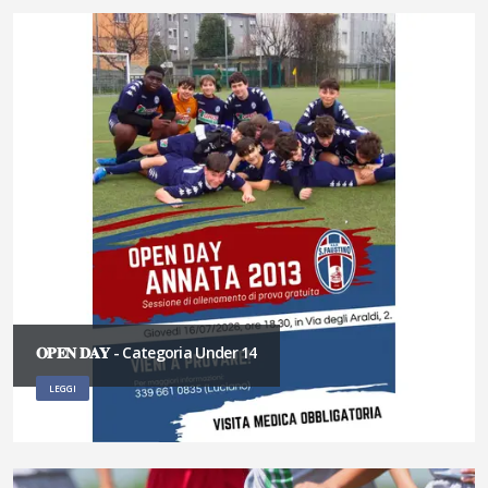
𝐎𝐏𝐄𝐍 𝐃𝐀𝐘 - Categoria Under 14
LEGGI